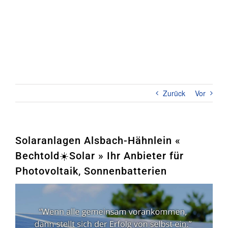
Zum
Inhalt
springen
Toggl
Naviga
Home
PHOTOVOLTAIK
Zurück
Vor
STROMSPEICHER
UNTERNEHMEN
Solaranlagen Alsbach-Hähnlein «
Bechtold☀️Solar » Ihr Anbieter für
KONTAKT
Photovoltaik, Sonnenbatterien