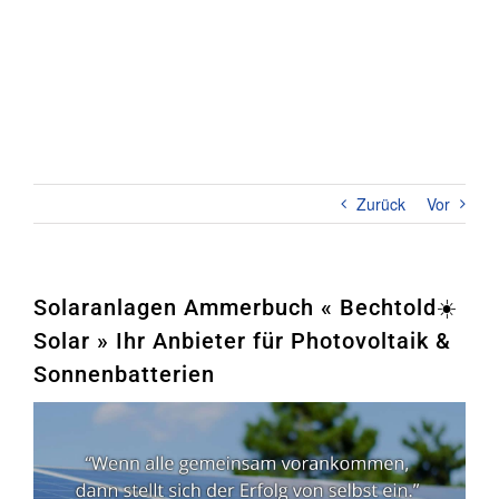
Zum
Inhalt
springen
Toggl
Naviga
Home
PHOTOVOLTAIK
Zurück
Vor
STROMSPEICHER
UNTERNEHMEN
Solaranlagen Ammerbuch « Bechtold☀️
Solar » Ihr Anbieter für Photovoltaik &
KONTAKT
Sonnenbatterien