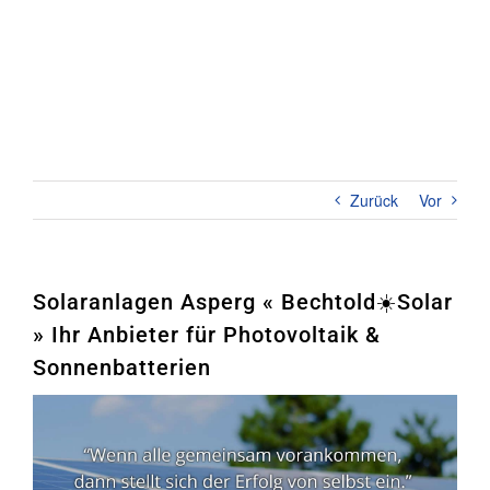
Zum
Inhalt
springen
Toggl
Naviga
Home
PHOTOVOLTAIK
Zurück
Vor
STROMSPEICHER
UNTERNEHMEN
Solaranlagen Asperg « Bechtold☀️Solar
» Ihr Anbieter für Photovoltaik &
KONTAKT
Sonnenbatterien