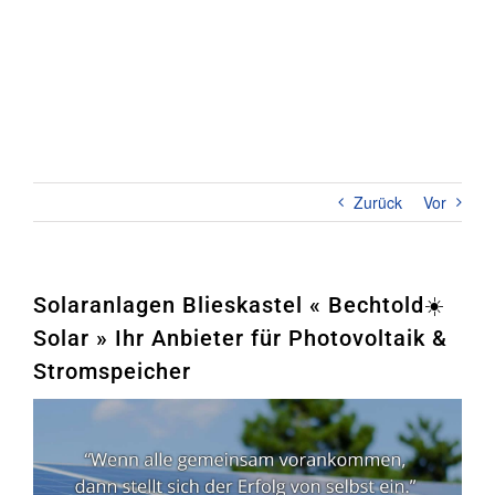
Zum
Inhalt
springen
Toggl
Naviga
Home
PHOTOVOLTAIK
Zurück
Vor
STROMSPEICHER
UNTERNEHMEN
Solaranlagen Blieskastel « Bechtold☀️
Solar » Ihr Anbieter für Photovoltaik &
KONTAKT
Stromspeicher