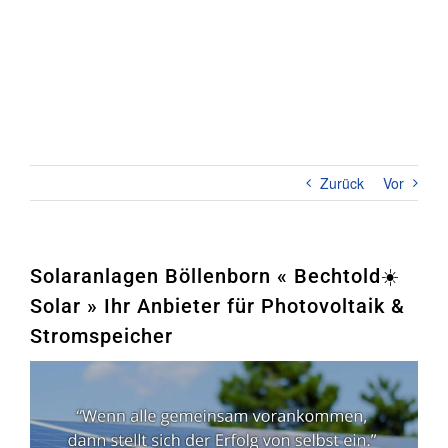
Zum
Inhalt
springen
Toggl
Naviga
Home
PHOTOVOLTAIK
Zurück
Vor
STROMSPEICHER
UNTERNEHMEN
Solaranlagen Böllenborn « Bechtold☀️
Solar » Ihr Anbieter für Photovoltaik &
KONTAKT
Stromspeicher