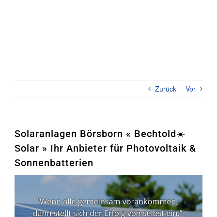
Zum
Inhalt
springen
Toggl
Naviga
Home
PHOTOVOLTAIK
Zurück
Vor
STROMSPEICHER
UNTERNEHMEN
Solaranlagen Börsborn « Bechtold☀️
Solar » Ihr Anbieter für Photovoltaik &
KONTAKT
Sonnenbatterien