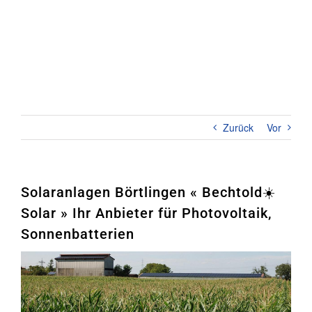
Zum
Inhalt
springen
Toggl
Naviga
Home
PHOTOVOLTAIK
Zurück
Vor
STROMSPEICHER
UNTERNEHMEN
Solaranlagen Börtlingen « Bechtold☀️
Solar » Ihr Anbieter für Photovoltaik,
KONTAKT
Sonnenbatterien