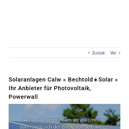
Zum
Inhalt
springen
Toggl
Naviga
Home
PHOTOVOLTAIK
Zurück
Vor
STROMSPEICHER
UNTERNEHMEN
Solaranlagen Calw « Bechtold☀️Solar »
Ihr Anbieter für Photovoltaik,
KONTAKT
Powerwall