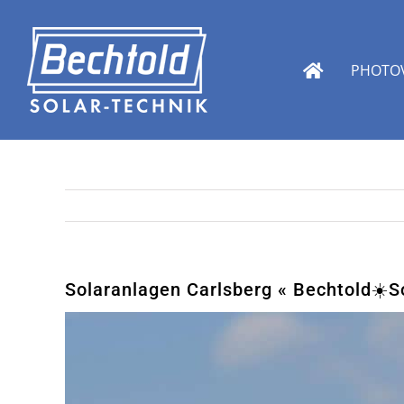
Zum
Inhalt
springen
PHOTOV
Solaranlagen Carlsberg « Bechtold☀️So