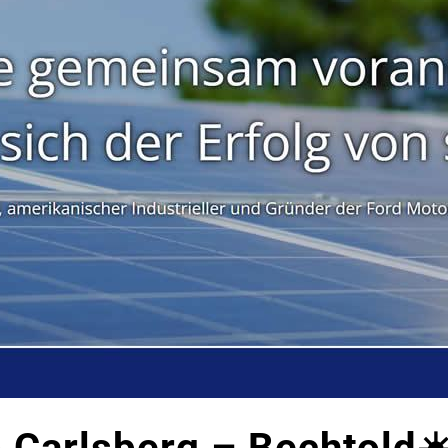
 Carlsberg – Bechtold☀️