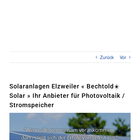
Zum
Inhalt
springen
Toggl
Naviga
Home
PHOTOVOLTAIK
Zurück
Vor
STROMSPEICHER
UNTERNEHMEN
Solaranlagen Elzweiler « Bechtold☀️
Solar » Ihr Anbieter für Photovoltaik /
KONTAKT
Stromspeicher