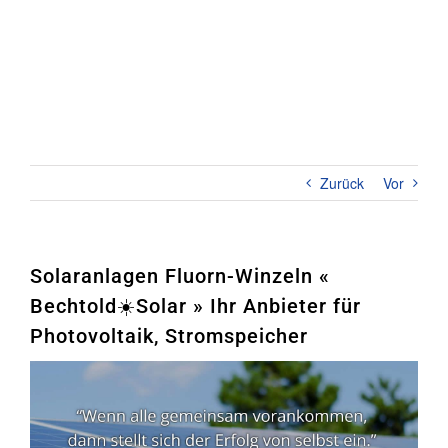
Zum
Inhalt
springen
Toggl
Naviga
Home
PHOTOVOLTAIK
Zurück
Vor
STROMSPEICHER
UNTERNEHMEN
Solaranlagen Fluorn-Winzeln «
Bechtold☀️Solar » Ihr Anbieter für
KONTAKT
Photovoltaik, Stromspeicher