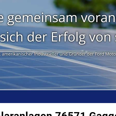
olaranlagen 76571 Gagg