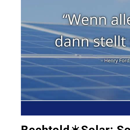
Bechtold☀️Solar: S