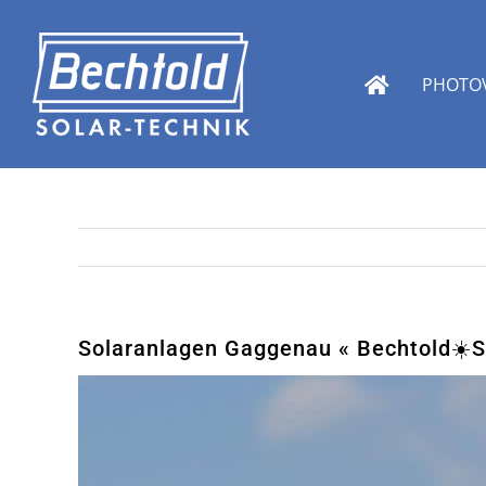
Zum
Inhalt
springen
PHOTOV
Solaranlagen Gaggenau « Bechtold☀️So