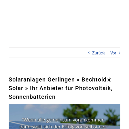
Zum
Inhalt
springen
Toggl
Naviga
Home
PHOTOVOLTAIK
Zurück
Vor
STROMSPEICHER
UNTERNEHMEN
Solaranlagen Gerlingen « Bechtold☀️
Solar » Ihr Anbieter für Photovoltaik,
KONTAKT
Sonnenbatterien