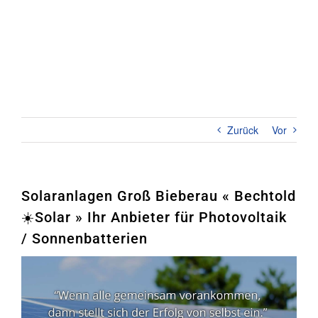
Zum
Inhalt
springen
Toggl
Naviga
Home
PHOTOVOLTAIK
Zurück
Vor
STROMSPEICHER
UNTERNEHMEN
Solaranlagen Groß Bieberau « Bechtold
☀️Solar » Ihr Anbieter für Photovoltaik
KONTAKT
/ Sonnenbatterien