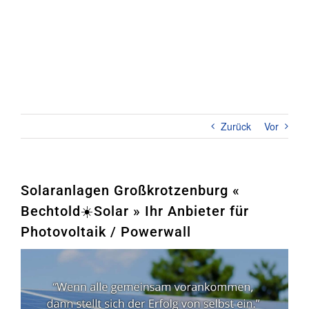
Zum
Inhalt
springen
Toggl
Naviga
Home
PHOTOVOLTAIK
Zurück
Vor
STROMSPEICHER
UNTERNEHMEN
Solaranlagen Großkrotzenburg «
Bechtold☀️Solar » Ihr Anbieter für
KONTAKT
Photovoltaik / Powerwall