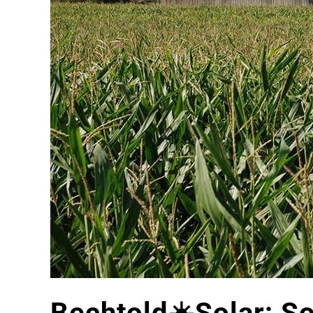
Bechtold☀️Solar: S