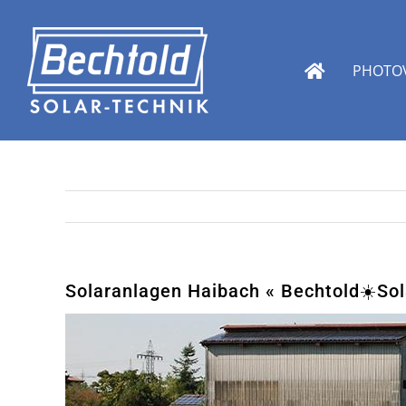
Zum
Inhalt
springen
PHOTOV
Solaranlagen Haibach « Bechtold☀️Sola