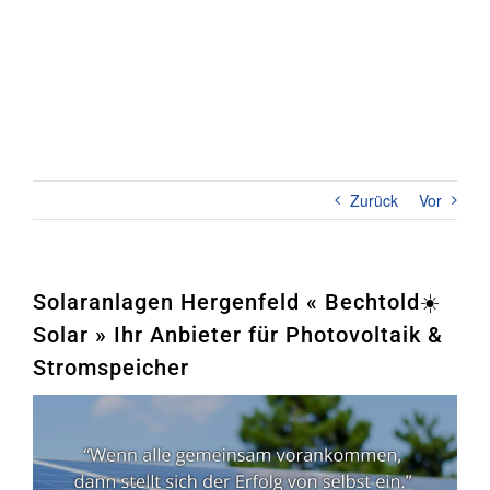
Zum
Inhalt
springen
Toggl
Naviga
Home
PHOTOVOLTAIK
Zurück
Vor
STROMSPEICHER
UNTERNEHMEN
Solaranlagen Hergenfeld « Bechtold☀️
Solar » Ihr Anbieter für Photovoltaik &
KONTAKT
Stromspeicher