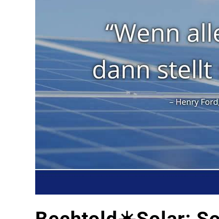
Bechtold☀️Solar: S