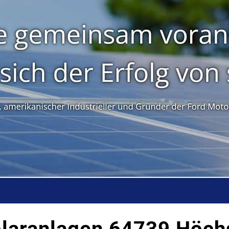
olaranlagen 64739 Höch