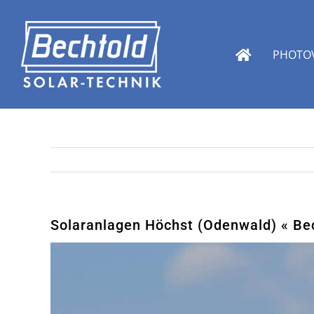
Zum
Inhalt
springen
PHOTOV
Solaranlagen Höchst (Odenwald) « Bec