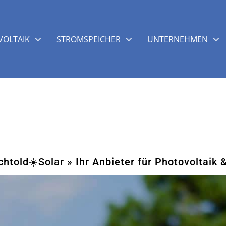
OLTAIK
STROMSPEICHER
UNTERNEHMEN
htold☀️Solar » Ihr Anbieter für Photovoltaik 