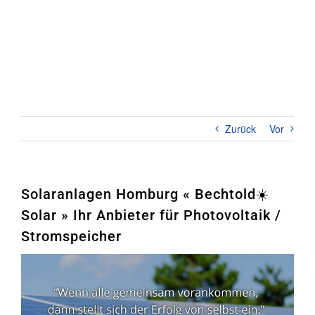
Zum
Inhalt
springen
Toggl
Naviga
Home
PHOTOVOLTAIK
Zurück
Vor
STROMSPEICHER
UNTERNEHMEN
Solaranlagen Homburg « Bechtold☀️
Solar » Ihr Anbieter für Photovoltaik /
KONTAKT
Stromspeicher