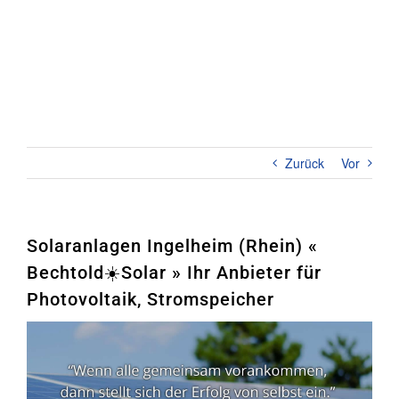
Zum
Inhalt
springen
Toggl
Naviga
Home
PHOTOVOLTAIK
Zurück
Vor
STROMSPEICHER
UNTERNEHMEN
Solaranlagen Ingelheim (Rhein) «
Bechtold☀️Solar » Ihr Anbieter für
KONTAKT
Photovoltaik, Stromspeicher