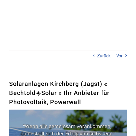
Zum
Inhalt
springen
Toggl
Naviga
Home
PHOTOVOLTAIK
Zurück
Vor
STROMSPEICHER
UNTERNEHMEN
Solaranlagen Kirchberg (Jagst) «
Bechtold☀️Solar » Ihr Anbieter für
KONTAKT
Photovoltaik, Powerwall