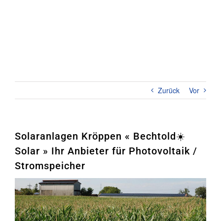
Zum
Inhalt
springen
Toggl
Naviga
Home
PHOTOVOLTAIK
Zurück
Vor
STROMSPEICHER
UNTERNEHMEN
Solaranlagen Kröppen « Bechtold☀️
Solar » Ihr Anbieter für Photovoltaik /
KONTAKT
Stromspeicher