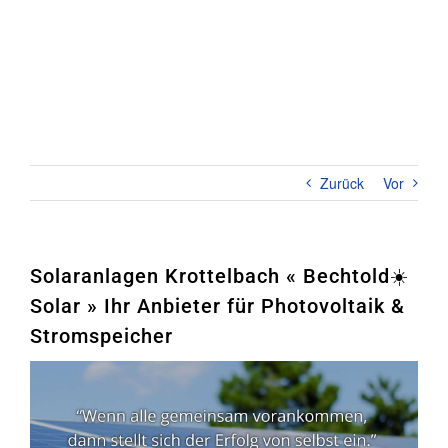
Zum
Inhalt
springen
Toggl
Naviga
Home
PHOTOVOLTAIK
Zurück
Vor
STROMSPEICHER
UNTERNEHMEN
Solaranlagen Krottelbach « Bechtold☀️
Solar » Ihr Anbieter für Photovoltaik &
KONTAKT
Stromspeicher