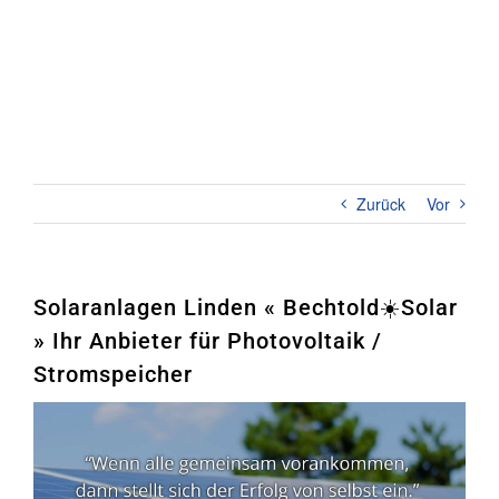
Zum
Inhalt
springen
Toggl
Naviga
Home
PHOTOVOLTAIK
Zurück
Vor
STROMSPEICHER
UNTERNEHMEN
Solaranlagen Linden « Bechtold☀️Solar
» Ihr Anbieter für Photovoltaik /
KONTAKT
Stromspeicher