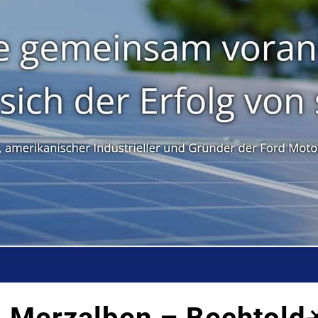
 Merzalben – Bechtold☀