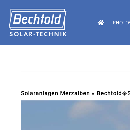
Zum
Inhalt
springen
PHOTOV
Solaranlagen Merzalben « Bechtold☀️So