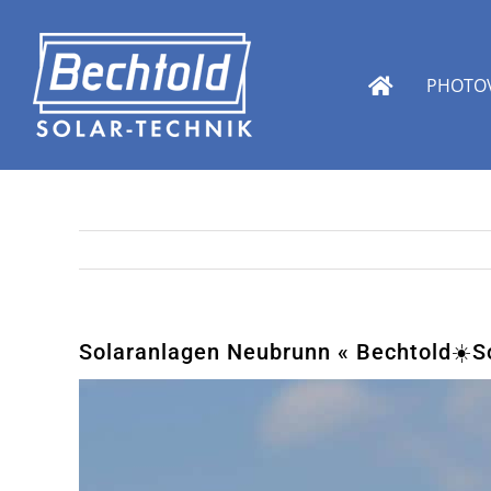
Zum
Inhalt
springen
PHOTOV
Solaranlagen Neubrunn « Bechtold☀️Sol