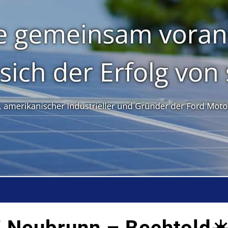
 Neubrunn – Bechtold☀️