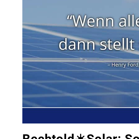
Bechtold☀️Solar: S