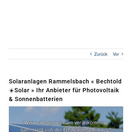
Zum
Inhalt
springen
Toggl
Naviga
Home
PHOTOVOLTAIK
Zurück
Vor
STROMSPEICHER
UNTERNEHMEN
Solaranlagen Rammelsbach « Bechtold
☀️Solar » Ihr Anbieter für Photovoltaik
KONTAKT
& Sonnenbatterien