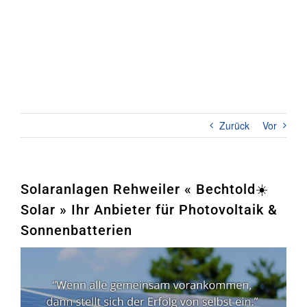
Zum
Inhalt
springen
Toggl
Naviga
Home
PHOTOVOLTAIK
Zurück
Vor
STROMSPEICHER
UNTERNEHMEN
Solaranlagen Rehweiler « Bechtold☀️
Solar » Ihr Anbieter für Photovoltaik &
KONTAKT
Sonnenbatterien