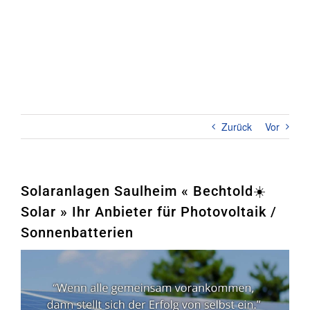
Zum
Inhalt
springen
Toggl
Naviga
Home
PHOTOVOLTAIK
Zurück
Vor
STROMSPEICHER
UNTERNEHMEN
Solaranlagen Saulheim « Bechtold☀️
Solar » Ihr Anbieter für Photovoltaik /
KONTAKT
Sonnenbatterien