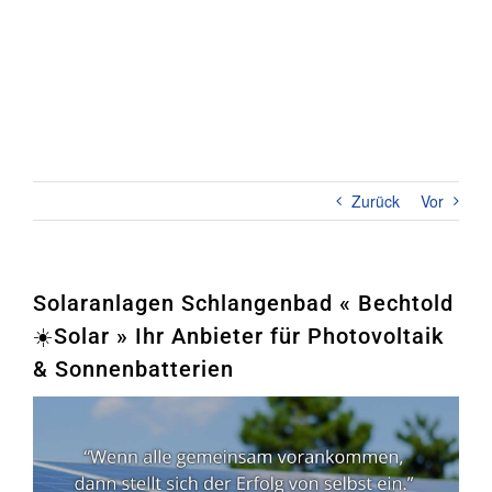
Zum
Inhalt
springen
Toggl
Naviga
Home
PHOTOVOLTAIK
Zurück
Vor
STROMSPEICHER
UNTERNEHMEN
Solaranlagen Schlangenbad « Bechtold
☀️Solar » Ihr Anbieter für Photovoltaik
KONTAKT
& Sonnenbatterien