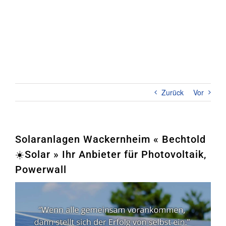
Zum
Inhalt
springen
Toggl
Naviga
Home
PHOTOVOLTAIK
Zurück
Vor
STROMSPEICHER
UNTERNEHMEN
Solaranlagen Wackernheim « Bechtold
☀️Solar » Ihr Anbieter für Photovoltaik,
KONTAKT
Powerwall