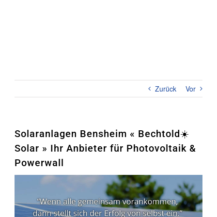
Zum
Inhalt
springen
Toggl
Naviga
Home
PHOTOVOLTAIK
Zurück
Vor
STROMSPEICHER
UNTERNEHMEN
Solaranlagen Bensheim « Bechtold☀️
Solar » Ihr Anbieter für Photovoltaik &
KONTAKT
Powerwall