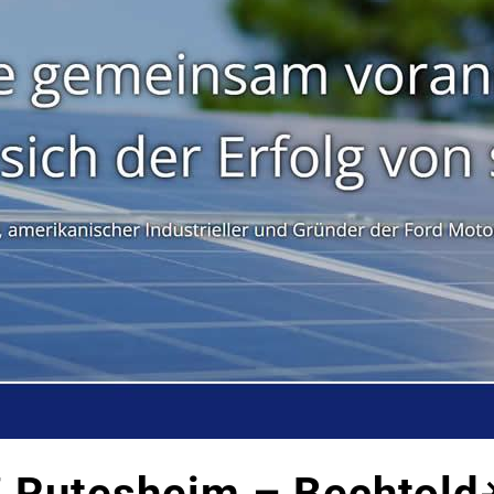
 Rutesheim – Bechtold☀