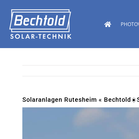
Zum
Inhalt
springen
PHOTOV
Solaranlagen Rutesheim « Bechtold☀️So