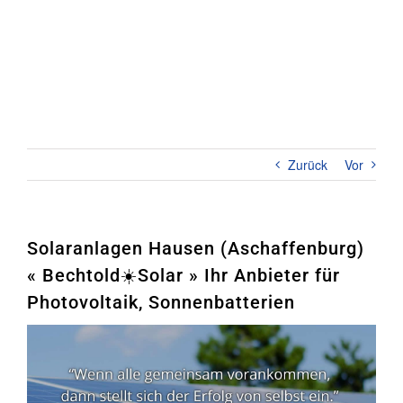
Zum
Inhalt
springen
Toggl
Naviga
Home
PHOTOVOLTAIK
Zurück
Vor
STROMSPEICHER
UNTERNEHMEN
Solaranlagen Hausen (Aschaffenburg)
« Bechtold☀️Solar » Ihr Anbieter für
KONTAKT
Photovoltaik, Sonnenbatterien