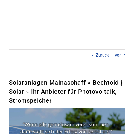
Zum
Inhalt
springen
Toggl
Naviga
Home
PHOTOVOLTAIK
Zurück
Vor
STROMSPEICHER
UNTERNEHMEN
Solaranlagen Mainaschaff « Bechtold☀️
Solar » Ihr Anbieter für Photovoltaik,
KONTAKT
Stromspeicher