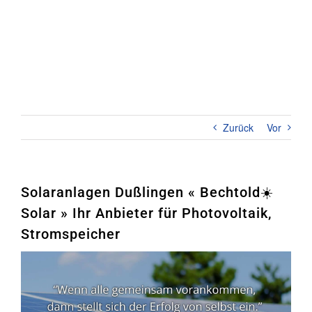
Zum
Inhalt
springen
Toggl
Naviga
Home
PHOTOVOLTAIK
Zurück
Vor
STROMSPEICHER
UNTERNEHMEN
Solaranlagen Dußlingen « Bechtold☀️
Solar » Ihr Anbieter für Photovoltaik,
KONTAKT
Stromspeicher