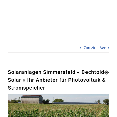
Zum
Inhalt
springen
Toggl
Naviga
Home
PHOTOVOLTAIK
Zurück
Vor
STROMSPEICHER
UNTERNEHMEN
Solaranlagen Simmersfeld « Bechtold☀️
Solar » Ihr Anbieter für Photovoltaik &
KONTAKT
Stromspeicher