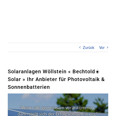
Zum
Inhalt
springen
Toggl
Naviga
Home
PHOTOVOLTAIK
Zurück
Vor
STROMSPEICHER
UNTERNEHMEN
Solaranlagen Wöllstein « Bechtold☀️
Solar » Ihr Anbieter für Photovoltaik &
KONTAKT
Sonnenbatterien